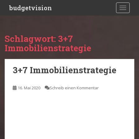
S
budgetvision
TOGGLE
k
i
p
t
Schlagwort:
3+7
o
Immobilienstrategie
m
a
i
3+7 Immobilienstrategie
n
c
o
16. Mai 2020
Schreib einen Kommentar
n
t
e
n
t