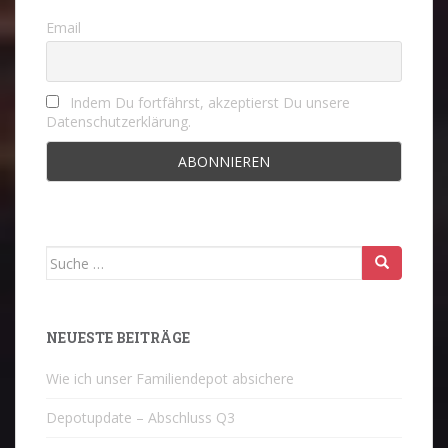
Email
Indem Du fortfährst, akzeptierst Du unsere
Datenschutzerklärung.
Suche
nach:
NEUESTE BEITRÄGE
Wie ich unser Familiendepot absichere
Depotupdate – Abschluss Q3