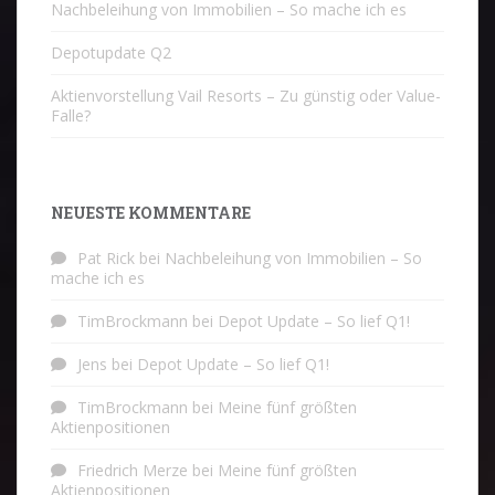
Nachbeleihung von Immobilien – So mache ich es
Depotupdate Q2
Aktienvorstellung Vail Resorts – Zu günstig oder Value-
Falle?
NEUESTE KOMMENTARE
Pat Rick
bei
Nachbeleihung von Immobilien – So
mache ich es
TimBrockmann
bei
Depot Update – So lief Q1!
Jens
bei
Depot Update – So lief Q1!
TimBrockmann
bei
Meine fünf größten
Aktienpositionen
Friedrich Merze
bei
Meine fünf größten
Aktienpositionen