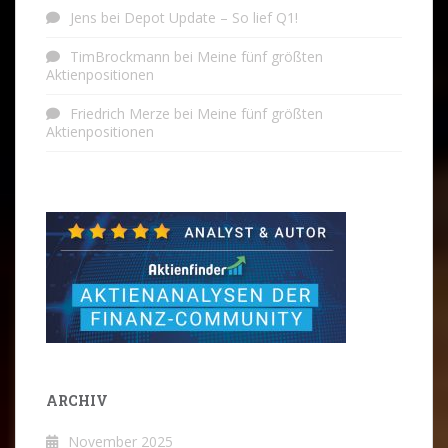
Jens
bei
Depot Update – So lief Q1!
TimBrockmann
bei
Meine fünf größten
Aktienpositionen
Friedrich Merze
bei
Meine fünf größten
Aktienpositionen
ARCHIV
November 2025