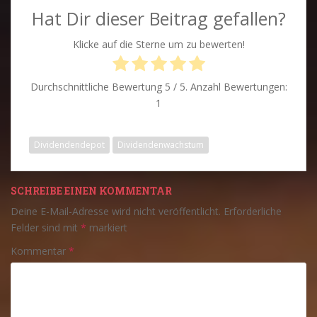
Hat Dir dieser Beitrag gefallen?
Klicke auf die Sterne um zu bewerten!
Durchschnittliche Bewertung
5
/ 5. Anzahl Bewertungen:
1
Dividendendepot
Dividendenwachstum
SCHREIBE EINEN KOMMENTAR
Deine E-Mail-Adresse wird nicht veröffentlicht.
Erforderliche
Felder sind mit
*
markiert
Kommentar
*