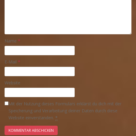
Name
*
E-Mail
*
Website
Mit der Nutzung dieses Formulars erklärst du dich mit der
Speicherung und Verarbeitung deiner Daten durch diese
Website einverstanden.
*