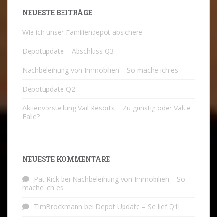
NEUESTE BEITRÄGE
Wie ich unser Familiendepot absichere
Depotupdate – Abschluss Q3
Nachbeleihung von Immobilien – So mache ich es
Depotupdate Q2
Aktienvorstellung Vail Resorts – Zu günstig oder Value-
Falle?
NEUESTE KOMMENTARE
Pat Rick
bei
Nachbeleihung von Immobilien – So
mache ich es
TimBrockmann
bei
Depot Update – So lief Q1!