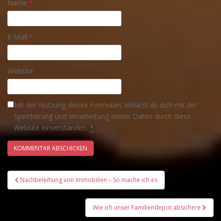
Name
*
E-Mail
*
Website
Mit der Nutzung dieses Formulars erklärst du dich mit der
Speicherung und Verarbeitung deiner Daten durch diese
Website einverstanden.
*
Beitrags-
Nachbeleihung von Immobilien – So mache ich es
Navigation
Wie ich unser Familiendepot absichere