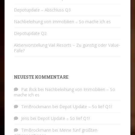
Depotupdate – Abschluss Q3
Nachbeleihung von Immobilien – So mache ich es
Depotupdate Q2
Aktienvorstellung Vail Resorts – Zu günstig oder Value-
Falle?
NEUESTE KOMMENTARE
Pat Rick
bei
Nachbeleihung von Immobilien – So
mache ich es
TimBrockmann
bei
Depot Update – So lief Q1!
Jens
bei
Depot Update – So lief Q1!
TimBrockmann
bei
Meine fünf größten