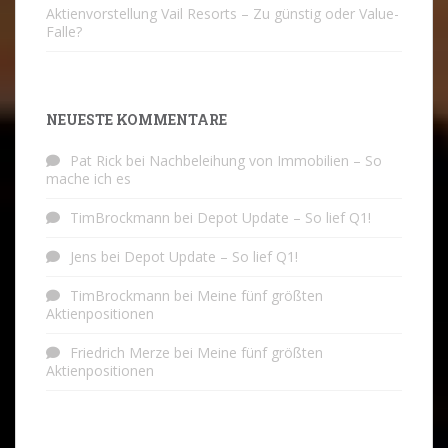
Aktienvorstellung Vail Resorts – Zu günstig oder Value-
Falle?
NEUESTE KOMMENTARE
Pat Rick
bei
Nachbeleihung von Immobilien – So
mache ich es
TimBrockmann
bei
Depot Update – So lief Q1!
Jens
bei
Depot Update – So lief Q1!
TimBrockmann
bei
Meine fünf größten
Aktienpositionen
Friedrich Merze
bei
Meine fünf größten
Aktienpositionen