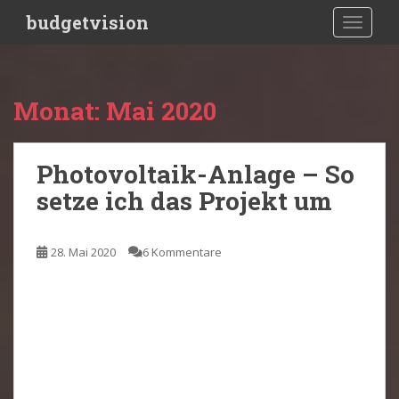
S
budgetvision
TOGGLE
k
i
p
t
Monat:
Mai 2020
o
m
a
Photovoltaik-Anlage – So
i
setze ich das Projekt um
n
c
o
28. Mai 2020
6 Kommentare
n
t
e
n
t