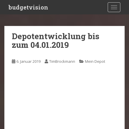
S
budgetvision
TOGGLE
k
i
p
t
Depotentwicklung bis
o
zum 04.01.2019
m
a
i
6. Januar 2019
TimBrockmann
Mein Depot
n
c
o
n
t
e
n
t