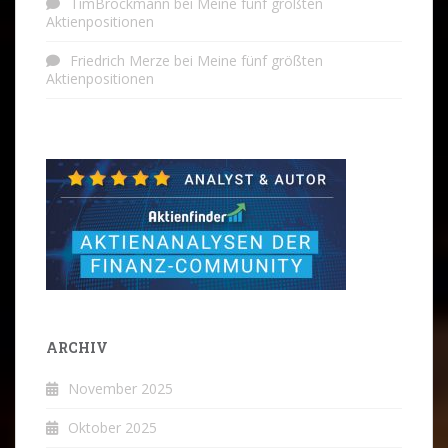
TimBrockmann
bei
Meine fünf größten
Aktienpositionen
Friedrich Merze
bei
Meine fünf größten
Aktienpositionen
ARCHIV
November 2025
Oktober 2025