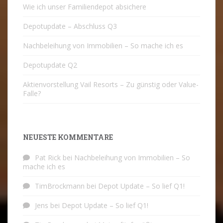
Wie ich unser Familiendepot absichere
Depotupdate – Abschluss Q3
Nachbeleihung von Immobilien – So mache ich es
Depotupdate Q2
Aktienvorstellung Vail Resorts – Zu günstig oder Value-
Falle?
NEUESTE KOMMENTARE
Pat Rick
bei
Nachbeleihung von Immobilien – So
mache ich es
TimBrockmann
bei
Depot Update – So lief Q1!
Jens
bei
Depot Update – So lief Q1!