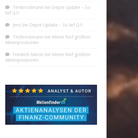
TimBrockmann
bei
Depot Update – So
lief Q1!
Jens
bei
Depot Update – So lief Q1!
TimBrockmann
bei
Meine fünf größten
Aktienpositionen
Friedrich Merze
bei
Meine fünf größten
Aktienpositionen