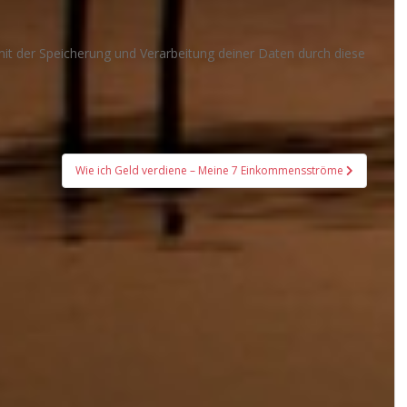
mit der Speicherung und Verarbeitung deiner Daten durch diese
Wie ich Geld verdiene – Meine 7 Einkommensströme