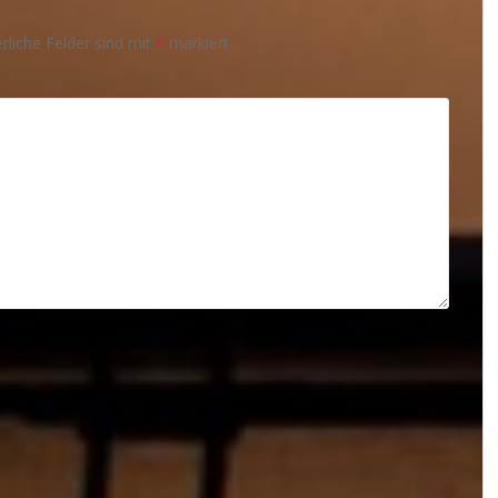
rliche Felder sind mit
*
markiert