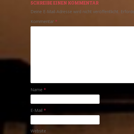
SCHREIBE EINEN KOMMENTAR
Deine E-Mail-Adresse wird nicht veröffentlicht.
Erforde
Kommentar
*
Name
*
E-Mail
*
Website