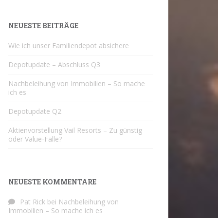
NEUESTE BEITRÄGE
Wie ich unser Familiendepot absichere
Depotupdate – Abschluss Q3
Nachbeleihung von Immobilien – So mache
ich es
Depotupdate Q2
Aktienvorstellung Vail Resorts – Zu günstig
oder Value-Falle?
NEUESTE KOMMENTARE
Pat Rick
bei
Nachbeleihung von
Immobilien – So mache ich es