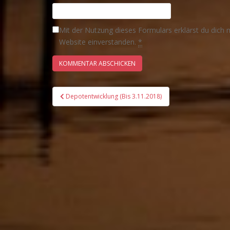
Mit der Nutzung dieses Formulars erklärst du dich 
Website einverstanden.
*
Beitrags-
Depotentwicklung (Bis 3.11.2018)
Navigation