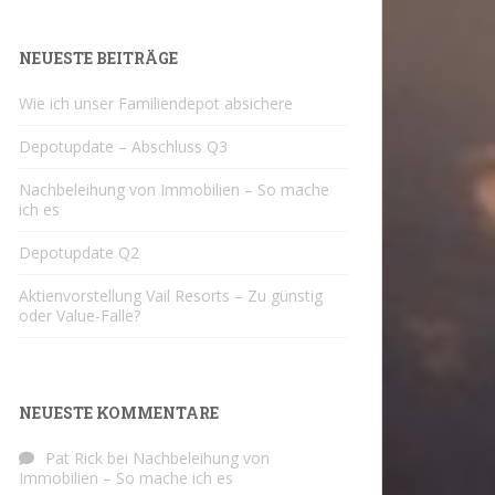
NEUESTE BEITRÄGE
Wie ich unser Familiendepot absichere
Depotupdate – Abschluss Q3
Nachbeleihung von Immobilien – So mache
ich es
Depotupdate Q2
Aktienvorstellung Vail Resorts – Zu günstig
oder Value-Falle?
NEUESTE KOMMENTARE
Pat Rick
bei
Nachbeleihung von
Immobilien – So mache ich es