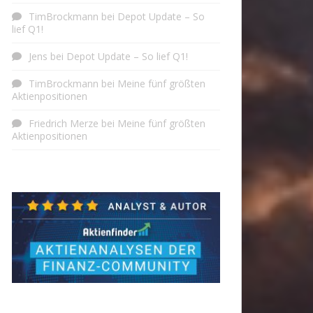
TimBrockmann
bei
Depot Update – So
lief Q1!
Jens
bei
Depot Update – So lief Q1!
TimBrockmann
bei
Meine fünf größten
Aktienpositionen
Friedrich Merze
bei
Meine fünf größten
Aktienpositionen