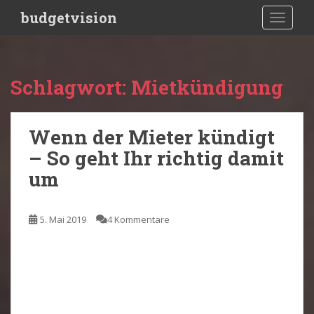
S
budgetvision
TOGGLE
k
i
p
t
Schlagwort:
Mietkündigung
o
m
a
Wenn der Mieter kündigt
i
– So geht Ihr richtig damit
n
c
um
o
n
t
5. Mai 2019
4 Kommentare
e
n
t