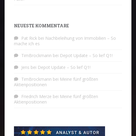
NEUESTE KOMMENTARE
Pat Rick
bei
Nachbeleihung von Immobilien – So
mache ich es
TimBrockmann
bei
Depot Update – So lief Q1!
Jens
bei
Depot Update – So lief Q1!
TimBrockmann
bei
Meine fünf größten
Aktienpositionen
Friedrich Merze
bei
Meine fünf größten
Aktienpositionen