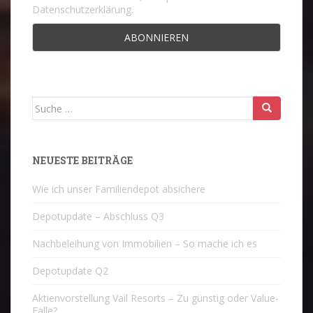
Datenschutzerklärung.
Suche
nach:
NEUESTE BEITRÄGE
Wie ich unser Familiendepot absichere
Depotupdate – Abschluss Q3
Nachbeleihung von Immobilien – So mache ich es
Depotupdate Q2
Aktienvorstellung Vail Resorts – Zu günstig oder Value-
Falle?