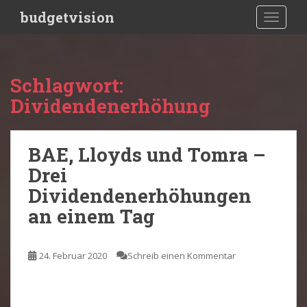
S
budgetvision
TOGGLE
k
i
p
t
Schlagwort:
o
Dividendenerhöhung
m
a
i
BAE, Lloyds und Tomra –
n
c
Drei
o
Dividendenerhöhungen
n
an einem Tag
t
e
n
24. Februar 2020
Schreib einen Kommentar
t