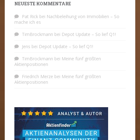
NEUESTE KOMMENTARE
Pat Rick
bei
Nachbeleihung von Immobilien – So
mache ich es
TimBrockmann
bei
Depot Update – So lief Q1!
Jens
bei
Depot Update – So lief Q1!
TimBrockmann
bei
Meine fünf größten
Aktienpositionen
Friedrich Merze
bei
Meine fünf größten
Aktienpositionen