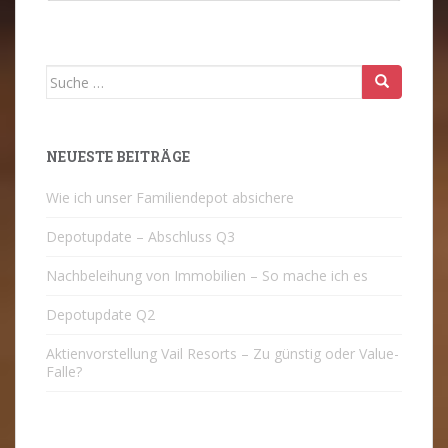
Suche
nach:
NEUESTE BEITRÄGE
Wie ich unser Familiendepot absichere
Depotupdate – Abschluss Q3
Nachbeleihung von Immobilien – So mache ich es
Depotupdate Q2
Aktienvorstellung Vail Resorts – Zu günstig oder Value-
Falle?