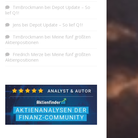
TimBrockmann
bei
Depot Update – So
lief Q1!
Jens
bei
Depot Update – So lief Q1!
TimBrockmann
bei
Meine fünf größten
Aktienpositionen
Friedrich Merze
bei
Meine fünf größten
Aktienpositionen