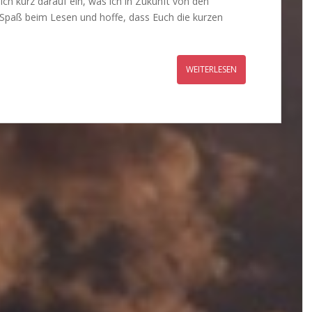
h kurz darauf ein, was ich in Zukunft von den
Spaß beim Lesen und hoffe, dass Euch die kurzen
WEITERLESEN