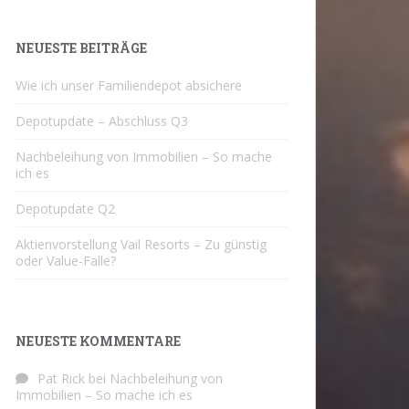
NEUESTE BEITRÄGE
Wie ich unser Familiendepot absichere
Depotupdate – Abschluss Q3
Nachbeleihung von Immobilien – So mache
ich es
Depotupdate Q2
Aktienvorstellung Vail Resorts – Zu günstig
oder Value-Falle?
NEUESTE KOMMENTARE
Pat Rick
bei
Nachbeleihung von
Immobilien – So mache ich es