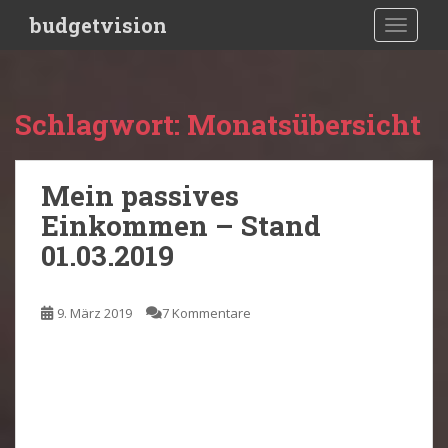
S
budgetvision
TOGGLE
k
i
p
t
Schlagwort:
Monatsübersicht
o
m
a
Mein passives
i
Einkommen – Stand
n
c
01.03.2019
o
n
t
9. März 2019
7 Kommentare
e
n
t