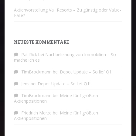
Aktienvorstellung Vail Resorts – Zu günstig oder Value-
Falle?
NEUESTE KOMMENTARE
Pat Rick
bei
Nachbeleihung von Immobilien – So
mache ich es
TimBrockmann
bei
Depot Update – So lief Q1!
Jens
bei
Depot Update – So lief Q1!
TimBrockmann
bei
Meine fünf größten
Aktienpositionen
Friedrich Merze
bei
Meine fünf größten
Aktienpositionen