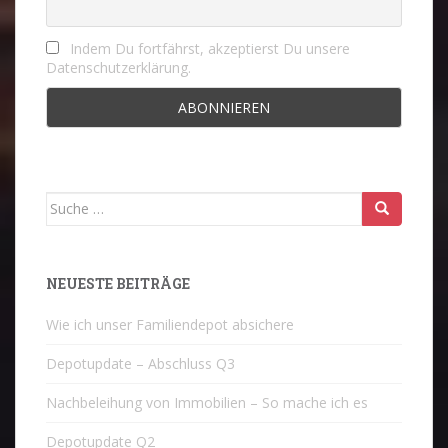
Indem Du fortfährst, akzeptierst Du unsere
Datenschutzerklärung.
Suche
nach:
NEUESTE BEITRÄGE
Wie ich unser Familiendepot absichere
Depotupdate – Abschluss Q3
Nachbeleihung von Immobilien – So mache ich es
Depotupdate Q2