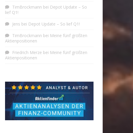
TimBrockmann
bei
Depot Update – So
lief Q1!
Jens
bei
Depot Update – So lief Q1!
TimBrockmann
bei
Meine fünf größten
Aktienpositionen
Friedrich Merze
bei
Meine fünf größten
Aktienpositionen