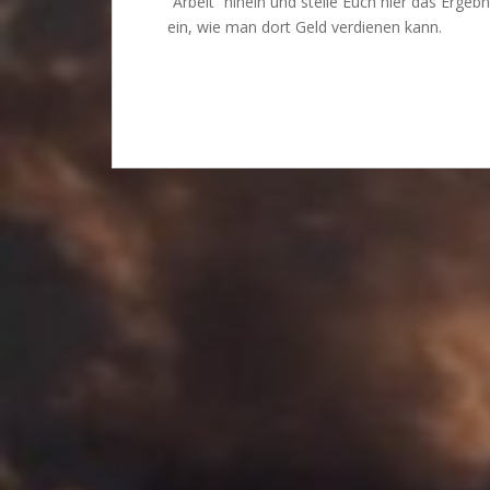
“Arbeit” hinein und stelle Euch hier das Ergeb
ein, wie man dort Geld verdienen kann.