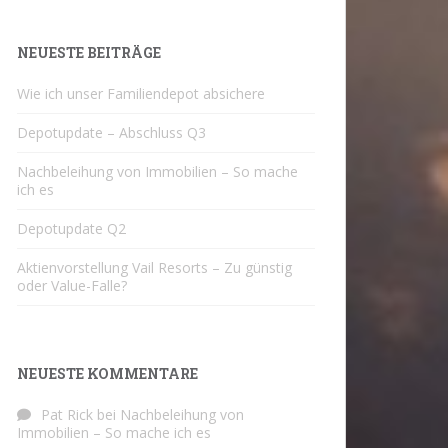
NEUESTE BEITRÄGE
Wie ich unser Familiendepot absichere
Depotupdate – Abschluss Q3
Nachbeleihung von Immobilien – So mache
ich es
Depotupdate Q2
Aktienvorstellung Vail Resorts – Zu günstig
oder Value-Falle?
NEUESTE KOMMENTARE
Pat Rick
bei
Nachbeleihung von
Immobilien – So mache ich es