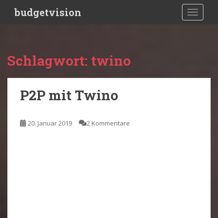
S
budgetvision
TOGGLE
k
i
p
t
Schlagwort:
twino
o
m
a
P2P mit Twino
i
n
c
20. Januar 2019
2 Kommentare
o
n
t
e
n
t