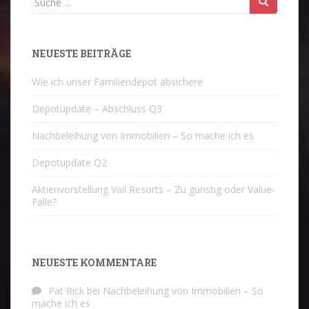
nach:
NEUESTE BEITRÄGE
Wie ich unser Familiendepot absichere
Depotupdate – Abschluss Q3
Nachbeleihung von Immobilien – So mache ich es
Depotupdate Q2
Aktienvorstellung Vail Resorts – Zu günstig oder Value-
Falle?
NEUESTE KOMMENTARE
Pat Rick
bei
Nachbeleihung von Immobilien – So
mache ich es