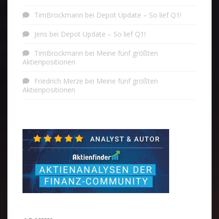
TimBrockmann
bei
Depot Update – So lief Q1!
Jens
bei
Depot Update – So lief Q1!
TimBrockmann
bei
Meine fünf größten
Aktienpositionen
Friedrich Merze
bei
Meine fünf größten
Aktienpositionen