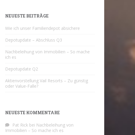
NEUESTE BEITRÄGE
Wie ich unser Familiendepot absichere
Depotupdate – Abschluss Q3
Nachbeleihung von Immobilien – So mache
ich es
Depotupdate Q2
Aktienvorstellung Vail Resorts – Zu günstig
oder Value-Falle?
NEUESTE KOMMENTARE
Pat Rick
bei
Nachbeleihung von
Immobilien – So mache ich es