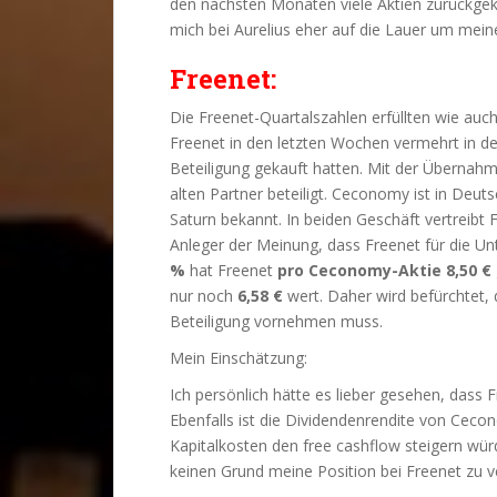
den nächsten Monaten viele Aktien zurückge
mich bei Aurelius eher auf die Lauer um meine
Freenet:
Die Freenet-Quartalszahlen erfüllten wie auch 
Freenet in den letzten Wochen vermehrt in de
Beteiligung gekauft hatten. Mit der Übernah
alten Partner beteiligt. Ceconomy ist in Deu
Saturn bekannt. In beiden Geschäft vertreibt 
Anleger der Meinung, dass Freenet für die Unt
%
hat Freenet
pro Ceconomy-Aktie
8,50 €
nur noch
6,58 €
wert. Daher wird befürchtet,
Beteiligung vornehmen muss.
Mein Einschätzung:
Ich persönlich hätte es lieber gesehen, dass 
Ebenfalls ist die Dividendenrendite von Ceco
Kapitalkosten den free cashflow steigern wü
keinen Grund meine Position bei Freenet zu v