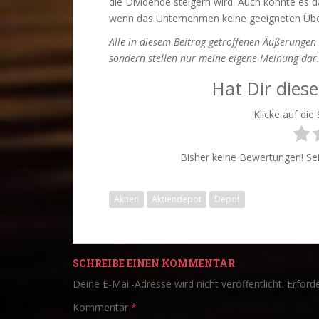
die Dividende steigern wird. Auch könnte es 
wenn das Unternehmen keine geeigneten Übe
Alle in diesem Beitrag getroffenen Äußerungen
sondern stellen nur meine eigene Meinung dar
Hat Dir diese
Klicke auf die
Bisher keine Bewertungen! Sei 
Aktien
Aktiendepot
Depot
SCHREIBE EINEN KOMMENTAR
Deine E-Mail-Adresse wird nicht veröffentlicht.
Erforde
Kommentar
*