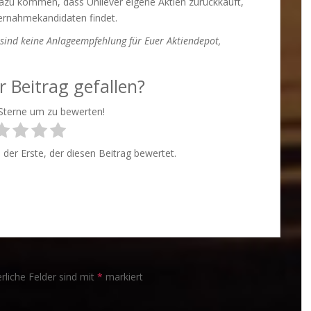
dazu kommen, dass Unilever eigene Aktien zurückkauft,
rnahmekandidaten findet.
 sind keine Anlageempfehlung für Euer Aktiendepot,
.
r Beitrag gefallen?
 Sterne um zu bewerten!
der Erste, der diesen Beitrag bewertet.
rliche Felder sind mit
*
markiert