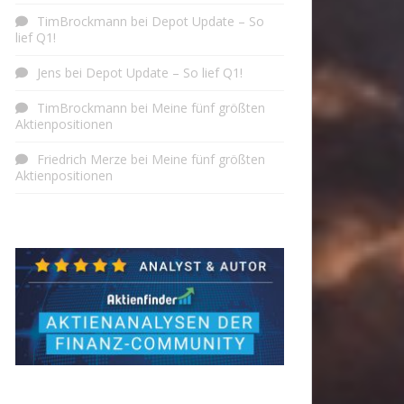
TimBrockmann
bei
Depot Update – So
lief Q1!
Jens
bei
Depot Update – So lief Q1!
TimBrockmann
bei
Meine fünf größten
Aktienpositionen
Friedrich Merze
bei
Meine fünf größten
Aktienpositionen