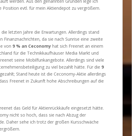
kauft werden. Aus den genannten Gründen lege ich
 Position evtl. für mein Aktiendepot zu vergrößern.
die letzten Jahre die Erwartungen. Allerdings stand
n Finanznachrichten, da sie nach Sunrise eine zweite
me von
9 % an Ceconomy
hat sich Freenet an einem
tschland für die Technikkaufhäuser Media Markt und
Freenet seine Mobilfunkangebote. Allerdings sind viele
ernehmensbeteiligung zu viel bezahlt hätte. Für die
9
gezahlt; Stand heute ist die Ceconomy-Aktie allerdings
 dass Freenet in Zukunft hohe Abschreibungen auf die
Freenet das Geld für Aktienrückkäufe eingesetzt hätte.
nomy nicht so hoch, dass sie nach Abzug der
rde. Daher sehe ich trotz der großen Kursschwäche
ergrößern.