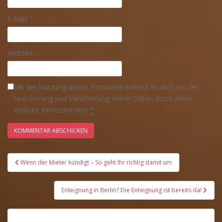
E-Mail
*
Website
Mit der Nutzung dieses Formulars erklärst du dich mit der
Speicherung und Verarbeitung deiner Daten durch diese
Website einverstanden.
*
Beitrags-
Wenn der Mieter kündigt – So geht Ihr richtig damit um
Navigation
Enteignung in Berlin? Die Enteignung ist bereits da!