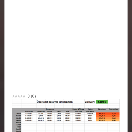
0
(
0
)