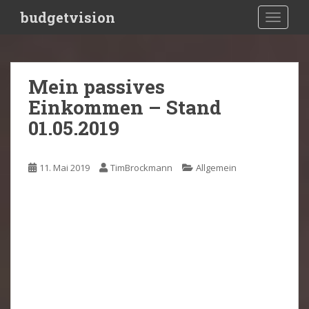
S
budgetvision
TOGGLE
k
i
p
t
Mein passives
o
Einkommen – Stand
m
a
01.05.2019
i
n
c
11. Mai 2019
TimBrockmann
Allgemein
o
n
t
e
n
t