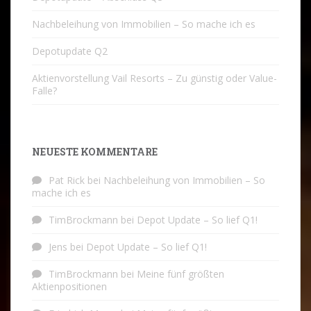
Nachbeleihung von Immobilien – So mache ich es
Depotupdate Q2
Aktienvorstellung Vail Resorts – Zu günstig oder Value-
Falle?
NEUESTE KOMMENTARE
Pat Rick
bei
Nachbeleihung von Immobilien – So
mache ich es
TimBrockmann
bei
Depot Update – So lief Q1!
Jens
bei
Depot Update – So lief Q1!
TimBrockmann
bei
Meine fünf größten
Aktienpositionen