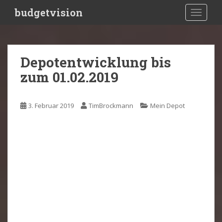
S
budgetvision
TOGGLE
k
i
p
t
Depotentwicklung bis
o
zum 01.02.2019
m
a
i
3. Februar 2019
TimBrockmann
Mein Depot
n
c
o
n
t
e
n
t