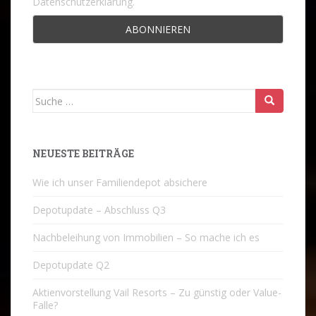
Datenschutzerklärung.
Suche
nach:
NEUESTE BEITRÄGE
Wie ich unser Familiendepot absichere
Depotupdate – Abschluss Q3
Nachbeleihung von Immobilien – So mache ich es
Depotupdate Q2
Aktienvorstellung Vail Resorts – Zu günstig oder Value-
Falle?