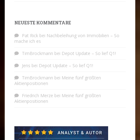
NEUESTE KOMMENTARE
Pat Rick
bei
Nachbeleihung von Immobilien – So
mache ich es
TimBrockmann
bei
Depot Update – So lief Q1!
Jens
bei
Depot Update – So lief Q1!
TimBrockmann
bei
Meine fünf größten
Aktienpositionen
Friedrich Merze
bei
Meine fünf größten
Aktienpositionen