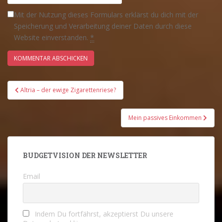
Mit der Nutzung dieses Formulars erklärst du dich mit der
Speicherung und Verarbeitung deiner Daten durch diese
Website einverstanden.
*
Beitrags-
Altria – der ewige Zigarettenriese?
Navigation
Mein passives Einkommen
BUDGETVISION DER NEWSLETTER
Email
Indem Du fortfährst, akzeptierst Du unsere