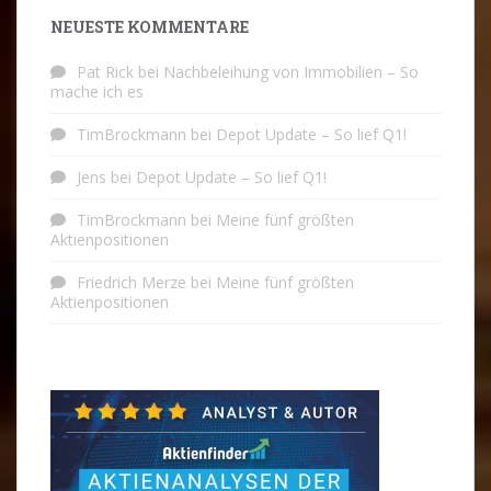
NEUESTE KOMMENTARE
Pat Rick
bei
Nachbeleihung von Immobilien – So
mache ich es
TimBrockmann
bei
Depot Update – So lief Q1!
Jens
bei
Depot Update – So lief Q1!
TimBrockmann
bei
Meine fünf größten
Aktienpositionen
Friedrich Merze
bei
Meine fünf größten
Aktienpositionen