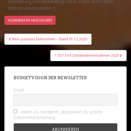
Speicherung und Verarbeitung deiner Daten durch diese
Website einverstanden.
*
Beitrags-
Mein passives Einkommen – Stand 01.12.2020
Navigation
1.357,16 € Dividendeneinnahmen 2020
BUDGETVISION DER NEWSLETTER
Email
Indem Du fortfährst, akzeptierst Du unsere
Datenschutzerklärung.