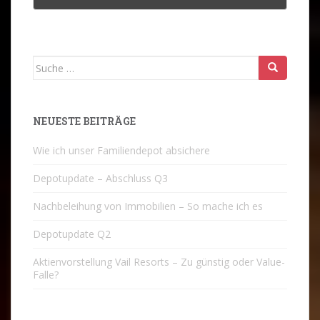
Suche
nach:
NEUESTE BEITRÄGE
Wie ich unser Familiendepot absichere
Depotupdate – Abschluss Q3
Nachbeleihung von Immobilien – So mache ich es
Depotupdate Q2
Aktienvorstellung Vail Resorts – Zu günstig oder Value-
Falle?