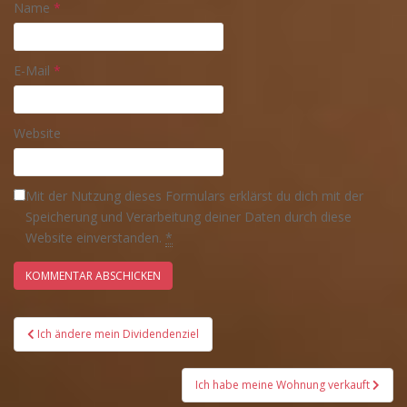
Name
*
E-Mail
*
Website
Mit der Nutzung dieses Formulars erklärst du dich mit der
Speicherung und Verarbeitung deiner Daten durch diese
Website einverstanden.
*
Beitrags-
Ich ändere mein Dividendenziel
Navigation
Ich habe meine Wohnung verkauft