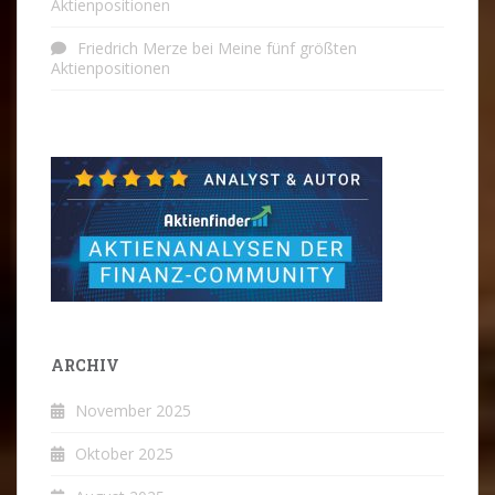
Aktienpositionen
Friedrich Merze
bei
Meine fünf größten
Aktienpositionen
ARCHIV
November 2025
Oktober 2025