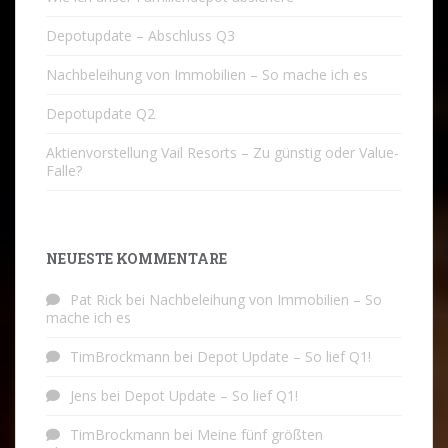
Depotupdate – Abschluss Q3
Nachbeleihung von Immobilien – So mache ich es
Depotupdate Q2
Aktienvorstellung Vail Resorts – Zu günstig oder Value-
Falle?
NEUESTE KOMMENTARE
Pat Rick
bei
Nachbeleihung von Immobilien – So
mache ich es
TimBrockmann
bei
Depot Update – So lief Q1!
Jens
bei
Depot Update – So lief Q1!
TimBrockmann
bei
Meine fünf größten