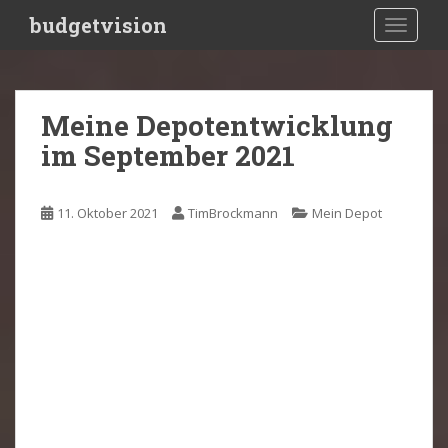
S
budgetvision
TOGGLE
k
i
p
t
Meine Depotentwicklung
o
im September 2021
m
a
i
11. Oktober 2021
TimBrockmann
Mein Depot
n
c
o
n
t
e
n
t