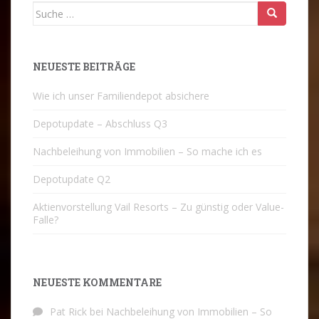
Suche
nach:
NEUESTE BEITRÄGE
Wie ich unser Familiendepot absichere
Depotupdate – Abschluss Q3
Nachbeleihung von Immobilien – So mache ich es
Depotupdate Q2
Aktienvorstellung Vail Resorts – Zu günstig oder Value-
Falle?
NEUESTE KOMMENTARE
Pat Rick
bei
Nachbeleihung von Immobilien – So