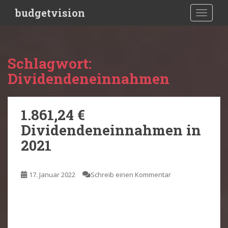
S
budgetvision
TOGGLE
k
i
p
t
Schlagwort:
o
Dividendeneinnahmen
m
a
i
1.861,24 €
n
c
Dividendeneinnahmen in
o
2021
n
t
e
17. Januar 2022
Schreib einen Kommentar
n
t