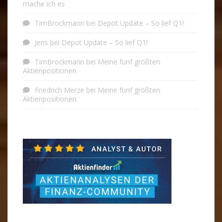
mache ich es
TimBrockmann
bei
Depot Update – So lief Q1!
Jens
bei
Depot Update – So lief Q1!
TimBrockmann
bei
Meine fünf größten
Aktienpositionen
Friedrich Merze
bei
Meine fünf größten
Aktienpositionen